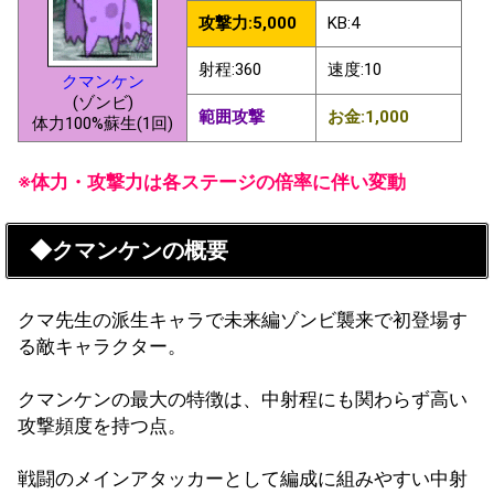
攻撃力:5,000
KB:4
射程:360
速度:10
クマンケン
(ゾンビ)
範囲攻撃
お金:1,000
体力100%蘇生(1回)
※体力・攻撃力は各ステージの倍率に伴い変動
◆クマンケンの概要
クマ先生の派生キャラで未来編ゾンビ襲来で初登場す
る敵キャラクター。
クマンケンの最大の特徴は、中射程にも関わらず高い
攻撃頻度を持つ点。
戦闘のメインアタッカーとして編成に組みやすい中射