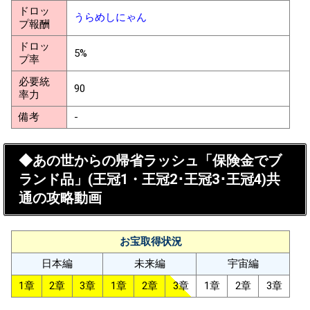
ドロッ
うらめしにゃん
プ報酬
ドロッ
5%
プ率
必要統
90
率力
備考
-
◆あの世からの帰省ラッシュ「保険金でブ
ランド品」(王冠1・王冠2･王冠3･王冠4)共
通の攻略動画
お宝取得状況
日本編
未来編
宇宙編
1章
2章
3章
1章
2章
3章
1章
2章
3章