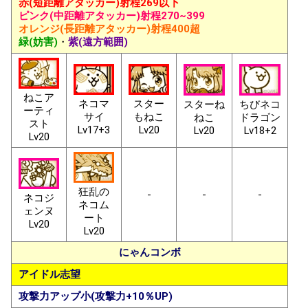
赤(短距離アタッカー)射程269以下
ピンク(中距離アタッカー)射程270~399
オレンジ(長距離アタッカー)射程400超
緑(妨害)
・
紫(遠方範囲)
ねこア
ネコマ
スター
スターね
ちびネコ
ーティ
サイ
もねこ
ねこ
ドラゴン
スト
Lv17+3
Lv20
Lv20
Lv18+2
Lv20
狂乱の
-
-
-
ネコジ
ネコム
ェンヌ
ート
Lv20
Lv20
にゃんコンボ
アイドル志望
攻撃力アップ小(攻撃力+10％UP)