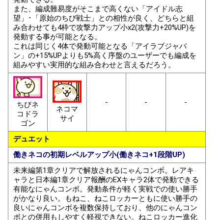
また、編成難易度がそこまで高くない「アイドル志
望」･「原始のちび戦士」との相性が良く、どちらと組
み合わせても4枠で攻撃力アップ小x2(攻撃力+20%UP)を
発動する事が可能となる。
これは同じく4体で発動可能となる「アイラブジャパ
ン」の+15%UPよりも5%高く序盤のユーザーでも編成を
組みやすい実用的な組み合わせと言えるだろう。
-
-
-
ちびネ
ネコマ
コドラ
サイ
ゴン
デュエット
働きネコの初期レベルアップ小(働きネコ+1段階UP)
未来編第1章クリアで解放されるにゃんコンボ。レアキ
ャラと日本編1章クリア報酬のEXキャラ2体で発動できる
有能なにゃんコンボ。発動条件が軽く実戦での使い勝手
がかなり良い。もねこ、ねこロッカーともに使い勝手の
良いにゃんコンボを複数保持しており、他のにゃんコン
ボとの併用もしやすく軽視できない。ねこロッカー進化