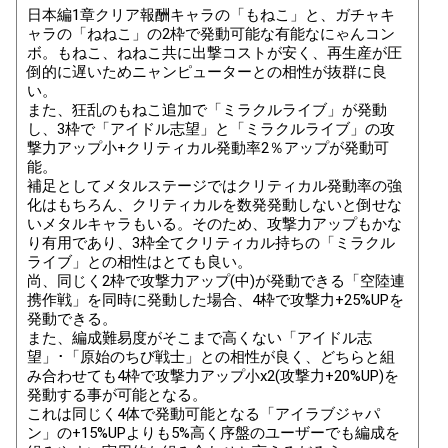
日本編1章クリア報酬キャラの「もねこ」と、ガチャキ
ャラの「ねねこ」の2枠で発動可能な有能なにゃんコン
ボ。もねこ、ねねこ共に出撃コストが安く、再生産が圧
倒的に遅いためニャンピューターとの相性が抜群に良
い。
また、狂乱のもねこ追加で「ミラクルライブ」が発動
し、3枠で「アイドル志望」と「ミラクルライブ」の攻
撃力アップ小+クリティカル発動率2％アップが発動可
能。
補足としてメタルステージではクリティカル発動率の強
化はもちろん、クリティカルを数発発動しないと倒せな
いメタルキャラもいる。そのため、攻撃力アップもかな
り有用であり、3枠全てクリティカル持ちの「ミラクル
ライブ」との相性はとても良い。
尚、同じく2枠で攻撃力アップ(中)が発動できる「空陸連
携作戦」を同時に発動した場合、4枠で攻撃力+25%UPを
発動できる。
また、編成難易度がそこまで高くない「アイドル志
望」･「原始のちび戦士」との相性が良く、どちらと組
み合わせても4枠で攻撃力アップ小x2(攻撃力+20%UP)を
発動する事が可能となる。
これは同じく4体で発動可能となる「アイラブジャパ
ン」の+15%UPよりも5%高く序盤のユーザーでも編成を