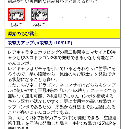
組みやすい実用的な組み合わせと言えるだろう。
-
-
-
もねこ
ねねこ
原始のちび戦士
攻撃力アップ小(攻撃力+10％UP)
レアキャラネコホッピングの第二形態ネコマサイとEXキ
ャラちびネコドラゴン2体で発動できるかなり有能なに
ゃんコンボ。
レアキャラはガチャを引いているとそれなりに勝手にそ
ろうので、早い段階から「原始のちび戦士」を発動でき
る状態になることも多い。
また、ちびネコドラゴン、ネコマサイはどちらもシンプ
ルに使いやすく王冠4等の『レア･EX縛り』ステージでも
無駄なく運用可能。2枠運用でにゃんコンボを構成する
キャラ双方が活かしやすく、更に実用性の高い攻撃力ア
ップコンボであるため、序盤から終盤までお世話になる
ことが多いにゃんコンボである。
尚、同じく2枠で攻撃力アップ(中)が発動できる「空陸連
携作戦」を同時に発動した場合、4枠で攻撃力+25%UPを
発動できる。