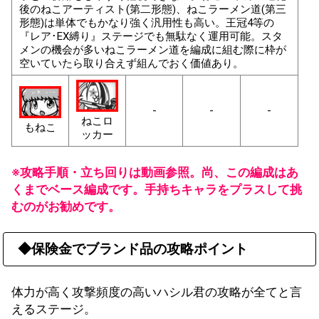
後のねこアーティスト(第二形態)、ねこラーメン道(第三
形態)は単体でもかなり強く汎用性も高い。王冠4等の
『レア･EX縛り』ステージでも無駄なく運用可能。スタ
メンの機会が多いねこラーメン道を編成に組む際に枠が
空いていたら取り合えず組んでおく価値あり。
-
-
-
ねこロ
もねこ
ッカー
※攻略手順・立ち回りは動画参照。尚、この編成はあ
くまでベース編成です。手持ちキャラをプラスして挑
むのがお勧めです。
◆保険金でブランド品の攻略ポイント
体力が高く攻撃頻度の高いハシル君の攻略が全てと言
えるステージ。